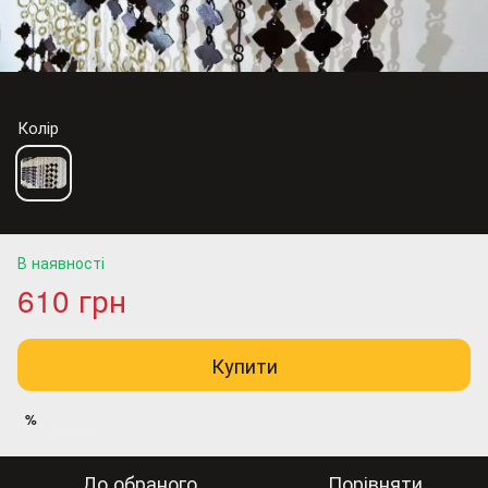
Колір
В наявності
610 грн
Купити
Увійти
для відображення накопичувальної знижки
%
До обраного
Порівняти