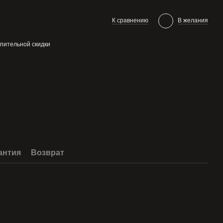
К сравнению
В желания
пительной скидки
антия
Возврат