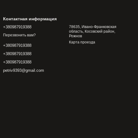
Контактная информация
+380987919388
78635, Ивано-Франковская
область, Косовский район,
Перезвонить вам?
Рожнов
Карта проезда
+380987919388
+380987919388
+380987919388
petriv9393@gmail.com